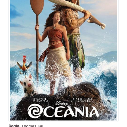
Space City
18:30
19:15
20:30
21:15
SOLE
TERRA
LUNA
SOLE
22:00
TERRA
Martedì 11/08/2026
Space City
18:30
19:15
21:15
SOLE
TERRA
SOLE
TOP FILM
TOP FILM
TOP FILM
22:00
TERRA
TOP FILM
Mercoledì 12/08/2026
Space City
Regia:
Thomas Kail