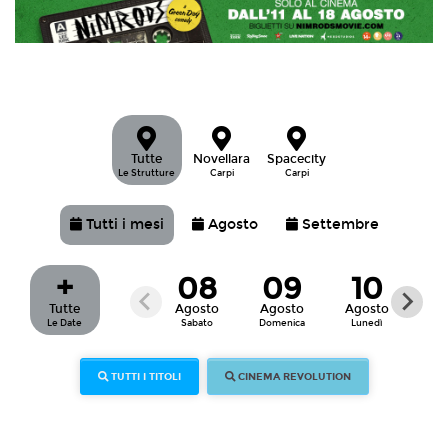
Tutte
Novellara
Spacecity
Le Strutture
Carpi
Carpi
Tutti i mesi
Agosto
Settembre
+
08
09
10
Tutte
Agosto
Agosto
Agosto
Ag
Le Date
Sabato
Domenica
Lunedì
Ma
TUTTI I TITOLI
CINEMA REVOLUTION