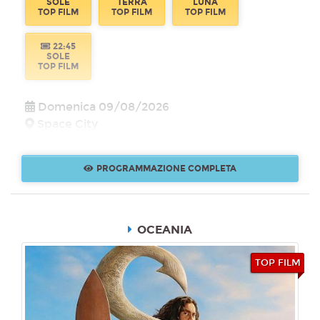
SOLE
TERRA
LUNA
TOP FILM
TOP FILM
TOP FILM
22:45
SOLE
TOP FILM
Domenica 09/08/2026
Space City
15:30
16:30
17:15
SOLE
TERRA
LUNA
PROGRAMMAZIONE COMPLETA
TOP FILM
TOP FILM
TOP FILM
18:15
20:00
21:00
SOLE
LUNA
SOLE
TOP FILM
TOP FILM
TOP FILM
OCEANIA
21:30
TOP FILM
TERRA
TOP FILM
Lunedì 10/08/2026