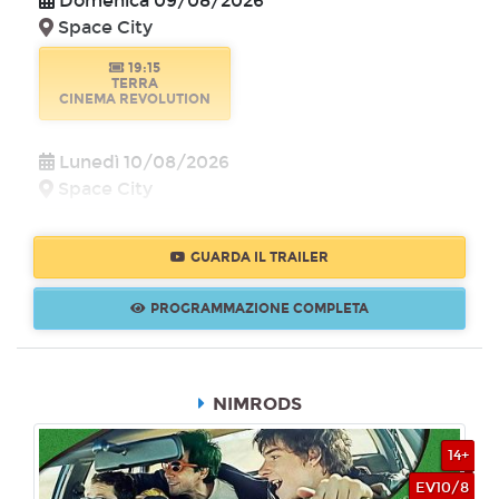
Domenica 09/08/2026
Space City
19:15
TERRA
CINEMA REVOLUTION
Lunedì 10/08/2026
Space City
18:30
LUNA
GUARDA IL TRAILER
CINEMA REVOLUTION
PROGRAMMAZIONE COMPLETA
Martedì 11/08/2026
Space City
21:15
NIMRODS
LUNA
CINEMA REVOLUTION
14+
EV10/8