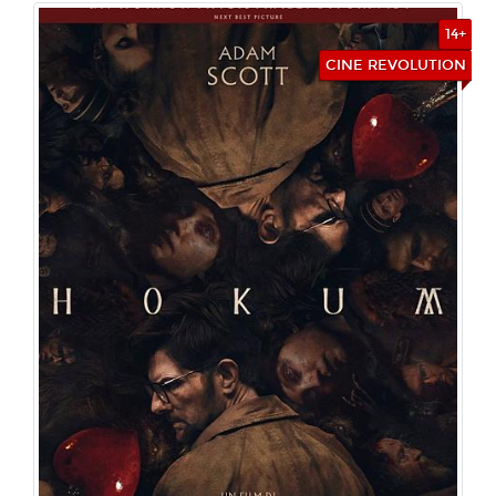
21:15
SOLE
14+
EV15/12
CINE REVOLUTION