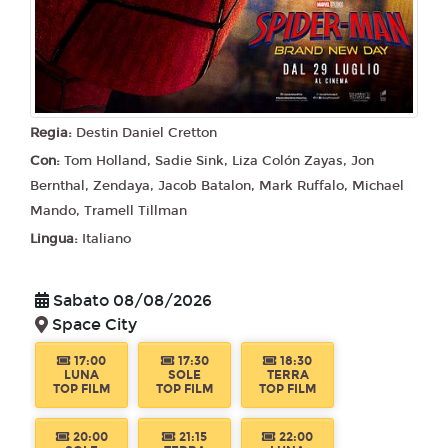
Regia:
Destin Daniel Cretton
Con:
Tom Holland, Sadie Sink, Liza Colón Zayas, Jon
Bernthal, Zendaya, Jacob Batalon, Mark Ruffalo, Michael
Mando, Tramell Tillman
Lingua:
Italiano
Sabato 08/08/2026
Space City
17:00
17:30
18:30
LUNA
SOLE
TERRA
TOP FILM
TOP FILM
TOP FILM
20:00
21:15
22:00