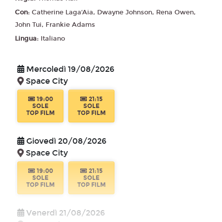
Con:
Catherine Laga‘Aia, Dwayne Johnson, Rena Owen,
18:30
19:15
20:45
SOLE
TERRA
LUNA
John Tui, Frankie Adams
TOP FILM
TOP FILM
TOP FILM
Lingua:
Italiano
21:15
SOLE
TOP FILM
Mercoledì 19/08/2026
Space City
19:00
21:15
SOLE
SOLE
TOP FILM
TOP FILM
Giovedì 20/08/2026
Space City
19:00
21:15
SOLE
SOLE
TOP FILM
TOP FILM
Venerdì 21/08/2026