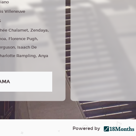
liano
is Villeneuve
6
hée Chalamet, Zendaya,
oa, Florence Pugh,
rguson, Isaach De
harlotte Rampling, Anya
AMA
Powered by