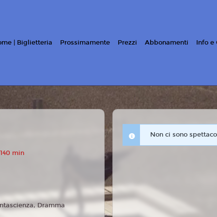
me | Biglietteria
Prossimamente
Prezzi
Abbonamenti
Info e
Non ci sono spettacol
 140 min
ntascienza, Dramma