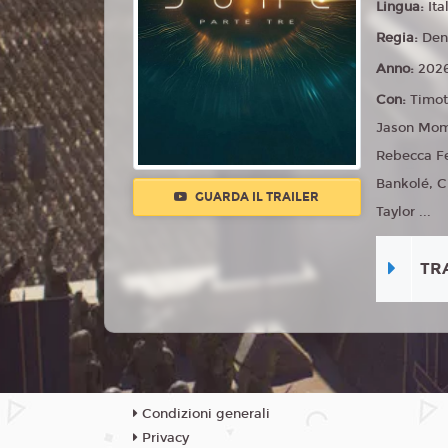
Lingua:
Ita
Regia:
Den
Anno:
202
Con:
Timot
Jason Mom
Rebecca Fe
Bankolé, C
GUARDA IL TRAILER
Taylor ...
TR
Condizioni generali
Privacy