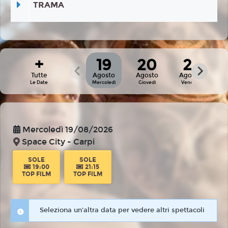
TRAMA
+
19
20
21
Tutte
Agosto
Agosto
Agosto
Le Date
Mercoledì
Giovedì
Venerdì
Mercoledì 19/08/2026
Space City - Carpi
SOLE
SOLE
19:00
21:15
TOP FILM
TOP FILM
Seleziona un'altra data per vedere altri spettacoli