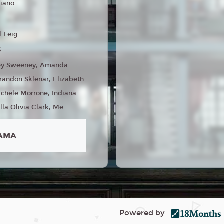
liano
l Feig
5
ey Sweeney, Amanda
Brandon Sklenar, Elizabeth
ichele Morrone, Indiana
lla Olivia Clark, Me...
AMA
Powered by