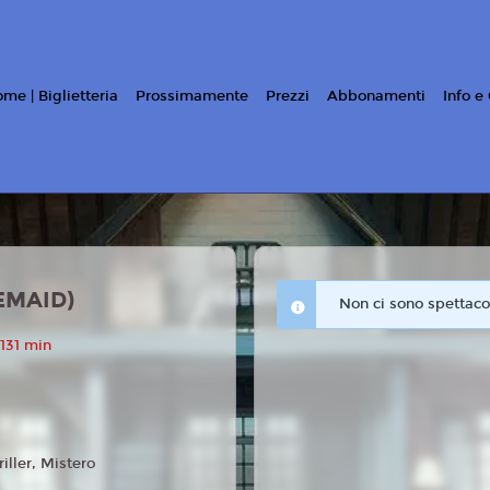
me | Biglietteria
Prossimamente
Prezzi
Abbonamenti
Info e
EMAID)
Non ci sono spettacol
131 min
riller, Mistero