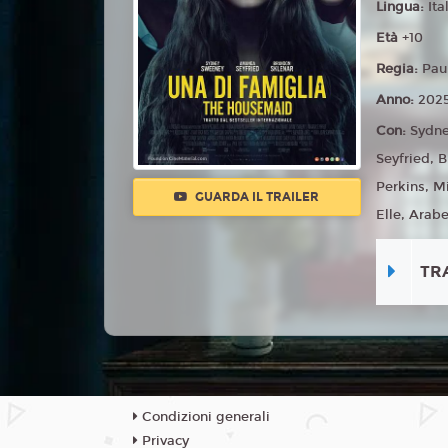
Lingua:
Ita
Età
+10
Regia:
Pau
Anno:
202
Con:
Sydn
Seyfried, 
Perkins, M
GUARDA IL TRAILER
Elle, Arabe
TR
Condizioni generali
Privacy