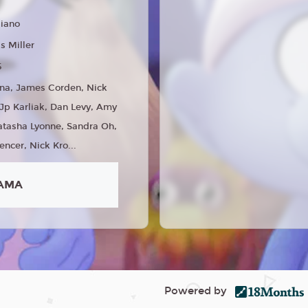
liano
s Miller
5
na, James Corden, Nick
Jp Karliak, Dan Levy, Amy
atasha Lyonne, Sandra Oh,
encer, Nick Kro...
AMA
Powered by