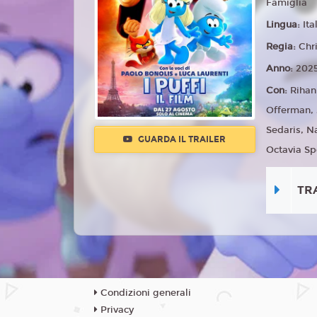
Famiglia
Lingua:
Ita
Regia:
Chri
Anno:
202
Con:
Rihan
Offerman, 
Sedaris, N
GUARDA IL TRAILER
Octavia Sp
TR
Condizioni generali
Privacy