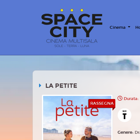
Cinema
Ho
LA PETITE
Durata:
RASSEGNA
Genere:
D