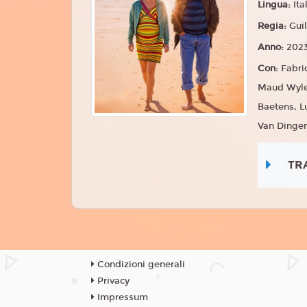
Lingua:
Ita
Regia:
Gui
Anno:
202
Con:
Fabri
Maud Wyler
Baetens, L
Van Dingen
TR
Condizioni generali
Privacy
Impressum