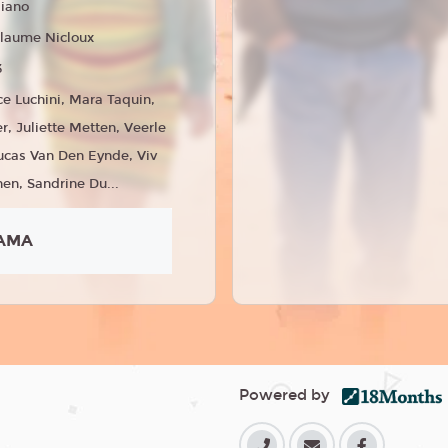
liano
llaume Nicloux
3
ce Luchini, Mara Taquin,
, Juliette Metten, Veerle
ucas Van Den Eynde, Viv
en, Sandrine Du...
AMA
Powered by