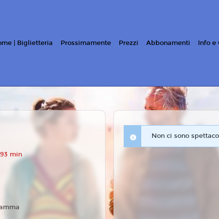
me | Biglietteria
Prossimamente
Prezzi
Abbonamenti
Info e
Non ci sono spettacol
 93 min
ramma